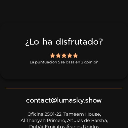
¿Lo ha disfrutado?
5,0
rating
La puntuación 5 se basa en 2 opinión
based
on
2
ratings
contact@lumasky.show
Oficina 2501-22, Tameem House,
​​​​​​​Al Thanyah Primero, Alturas de Barsha,
Dubái, Emiratos Árabes Unidos