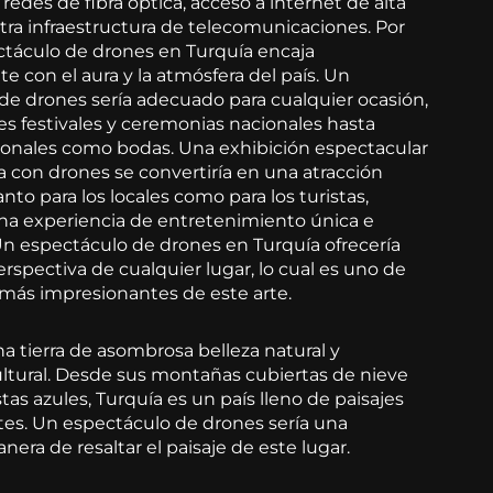
 redes de fibra óptica, acceso a internet de alta
tra infraestructura de telecomunicaciones. Por
ctáculo de drones en Turquía encaja
 con el aura y la atmósfera del país. Un
de drones sería adecuado para cualquier ocasión,
s festivales y ceremonias nacionales hasta
onales como bodas. Una exhibición espectacular
a con drones se convertiría en una atracción
nto para los locales como para los turistas,
na experiencia de entretenimiento única e
 Un espectáculo de drones en Turquía ofrecería
rspectiva de cualquier lugar, lo cual es uno de
 más impresionantes de este arte.
a tierra de asombrosa belleza natural y
ultural. Desde sus montañas cubiertas de nieve
tas azules, Turquía es un país lleno de paisajes
es. Un espectáculo de drones sería una
era de resaltar el paisaje de este lugar.