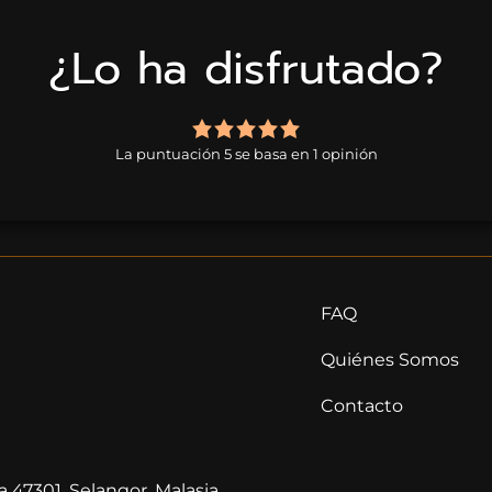
¿Lo ha disfrutado?
5,0
rating
La puntuación 5 se basa en 1 opinión
based
on
1
rating
FAQ
Quiénes Somos
Contacto
a 47301, Selangor, Malasia