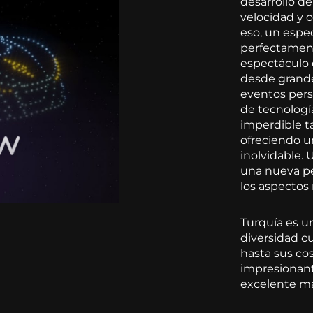
desarrollo de
velocidad y o
eso, un espe
perfectamente
espectáculo 
desde grande
eventos pers
de tecnologí
imperdible ta
ofreciendo u
inolvidable.
una nueva pe
los aspectos
Turquía es un
diversidad c
hasta sus cos
impresionant
excelente man