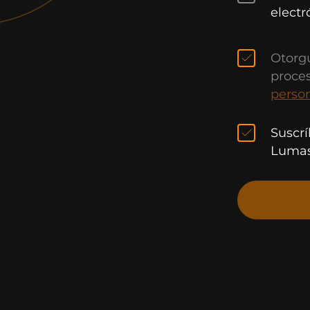
electr
Otorg
proce
perso
Suscrí
Luma