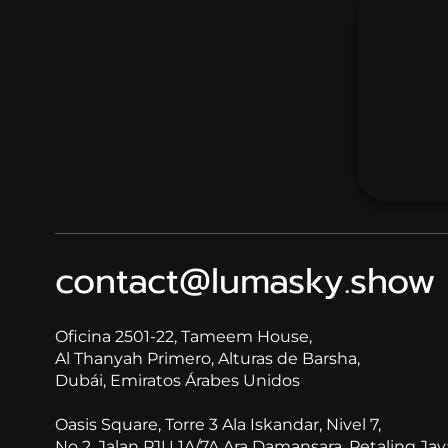
contact@lumasky.show
Oficina 2501-22, Tameem House,
​​​​​​​Al Thanyah Primero, Alturas de Barsha,
Dubái, Emiratos Árabes Unidos
Oasis Square, Torre 3 Ala Iskandar, Nivel 7,
No 2, Jalan PJU 1A/7A Ara Damansara, Petaling Jay