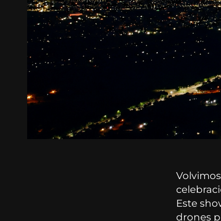
Volvimos
celebraci
Este sho
drones p