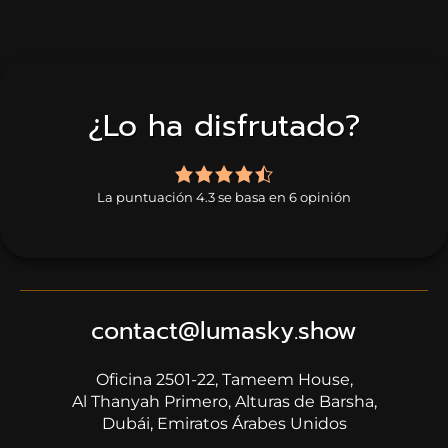
¿Lo ha disfrutado?
4,3
rating
La puntuación 4.3 se basa en 6 opinión
based
on
6
ratings
contact@lumasky.show
Oficina 2501-22, Tameem House,
​​​​​​​Al Thanyah Primero, Alturas de Barsha,
Dubái, Emiratos Árabes Unidos