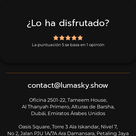
¿Lo ha disfrutado?
5,0
rating
La puntuación 5 se basa en 1 opinión
based
on
1
rating
contact@lumasky.show
Oficina 2501-22, Tameem House,
​​​​​​​Al Thanyah Primero, Alturas de Barsha,
Dubái, Emiratos Árabes Unidos
Oasis Square, Torre 3 Ala Iskandar, Nivel 7,
No 2, Jalan PJU 1A/7A Ara Damansara, Petaling Jaya