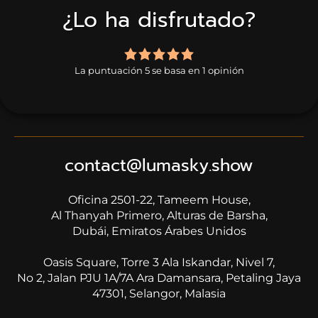
¿Lo ha disfrutado?
5,0
rating
La puntuación 5 se basa en 1 opinión
based
on
1
rating
contact@lumasky.show
Oficina 2501-22, Tameem House,
​​​​​​​Al Thanyah Primero, Alturas de Barsha,
Dubái, Emiratos Árabes Unidos
Oasis Square, Torre 3 Ala Iskandar, Nivel 7,
No 2, Jalan PJU 1A/7A Ara Damansara, Petaling Jaya
47301, Selangor, Malasia