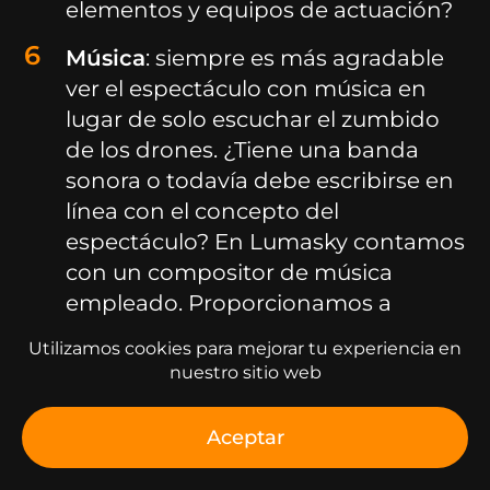
elementos y equipos de actuación?
Música
: siempre es más agradable
ver el espectáculo con música en
lugar de solo escuchar el zumbido
de los drones. ¿Tiene una banda
sonora o todavía debe escribirse en
línea con el concepto del
espectáculo? En Lumasky contamos
con un compositor de música
empleado. Proporcionamos a
nuestros clientes espectáculos de
Utilizamos cookies para mejorar tu experiencia en
drones completos como
nuestro sitio web
cortometrajes, lo que agrega una
capa extra de magia e inmersión.
Aceptar
Cronograma del proyecto
: cuándo y